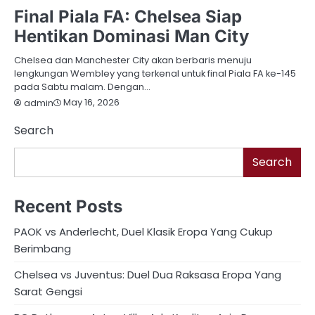
Final Piala FA: Chelsea Siap
Hentikan Dominasi Man City
Chelsea dan Manchester City akan berbaris menuju
lengkungan Wembley yang terkenal untuk final Piala FA ke-145
pada Sabtu malam. Dengan…
May 16, 2026
admin
Search
Search
Recent Posts
PAOK vs Anderlecht, Duel Klasik Eropa Yang Cukup
Berimbang
Chelsea vs Juventus: Duel Dua Raksasa Eropa Yang
Sarat Gengsi