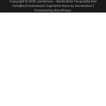
Copyright © 2026
Jambinow – Berita Bola Terupdate Dan
Terfakta Di Indonesia
| Supreme News by
Ascendoor
|
Powered by
WordPress
.