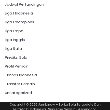
Jadwal Pertandingan
Liga 1 Indonesia
Liga Champions
Liga Eropa
Liga Inggris
Liga Italia
Prediksi Bola
Profil Pemain
Timnas Indonesia
Transfer Pemain
Uncategorized
Copyright © 2026
Jambinow – Berita Bola Terupdate Dan
Terfakta Di Indonesia
| Supreme News by
Ascendoor
|