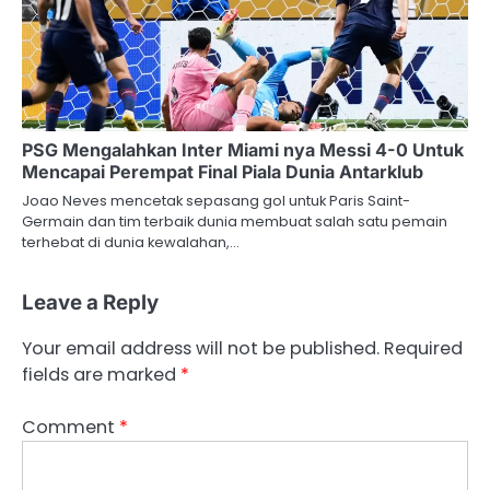
PSG Mengalahkan Inter Miami nya Messi 4-0 Untuk
Mencapai Perempat Final Piala Dunia Antarklub
Joao Neves mencetak sepasang gol untuk Paris Saint-
Germain dan tim terbaik dunia membuat salah satu pemain
terhebat di dunia kewalahan,…
Leave a Reply
Your email address will not be published.
Required
fields are marked
*
Comment
*