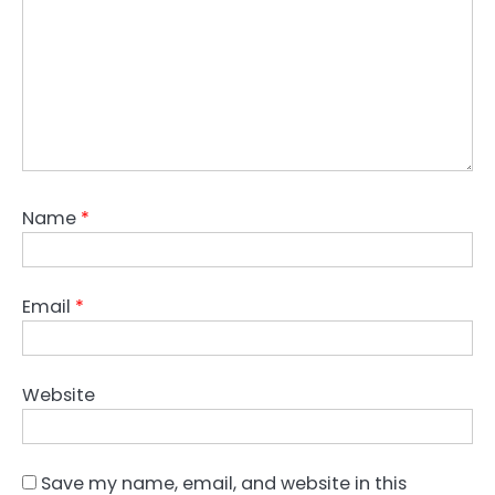
Name
*
Email
*
Website
Save my name, email, and website in this