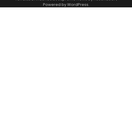
Powered by
WordPress
.