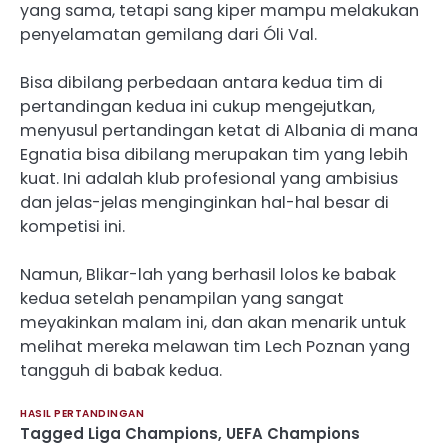
yang sama, tetapi sang kiper mampu melakukan
penyelamatan gemilang dari Óli Val.
Bisa dibilang perbedaan antara kedua tim di
pertandingan kedua ini cukup mengejutkan,
menyusul pertandingan ketat di Albania di mana
Egnatia bisa dibilang merupakan tim yang lebih
kuat. Ini adalah klub profesional yang ambisius
dan jelas-jelas menginginkan hal-hal besar di
kompetisi ini.
Namun, Blikar-lah yang berhasil lolos ke babak
kedua setelah penampilan yang sangat
meyakinkan malam ini, dan akan menarik untuk
melihat mereka melawan tim Lech Poznan yang
tangguh di babak kedua.
HASIL PERTANDINGAN
Tagged
Liga Champions
,
UEFA Champions