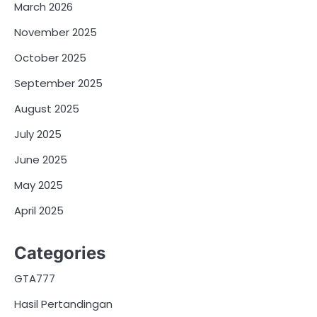
March 2026
November 2025
October 2025
September 2025
August 2025
July 2025
June 2025
May 2025
April 2025
Categories
GTA777
Hasil Pertandingan