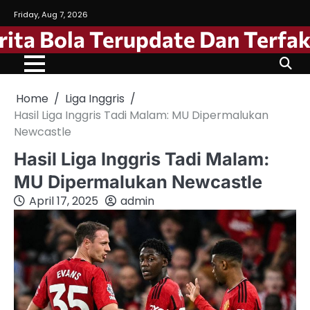
Skip
Friday, Aug 7, 2026
to
ita Bola Terupdate Dan Terfak
content
Home
Liga Inggris
Hasil Liga Inggris Tadi Malam: MU Dipermalukan
Newcastle
Hasil Liga Inggris Tadi Malam:
MU Dipermalukan Newcastle
April 17, 2025
admin