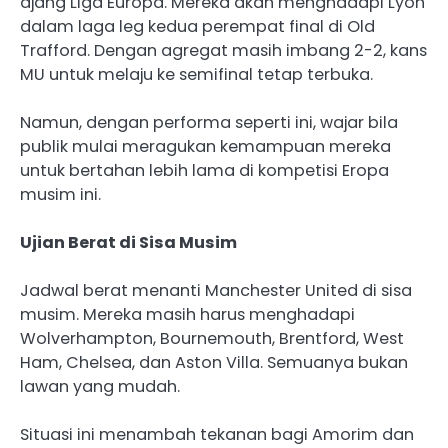
ajang Liga Europa. Mereka akan menghadapi Lyon
dalam laga leg kedua perempat final di Old
Trafford. Dengan agregat masih imbang 2-2, kans
MU untuk melaju ke semifinal tetap terbuka.
Namun, dengan performa seperti ini, wajar bila
publik mulai meragukan kemampuan mereka
untuk bertahan lebih lama di kompetisi Eropa
musim ini.
Ujian Berat di Sisa Musim
Jadwal berat menanti Manchester United di sisa
musim. Mereka masih harus menghadapi
Wolverhampton, Bournemouth, Brentford, West
Ham, Chelsea, dan Aston Villa. Semuanya bukan
lawan yang mudah.
Situasi ini menambah tekanan bagi Amorim dan