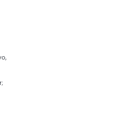
yo,
r;