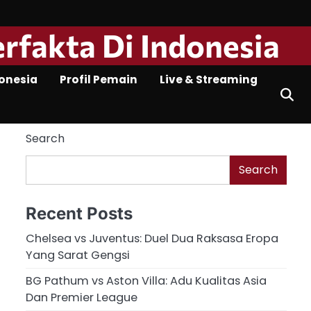
rfakta Di Indonesia
onesia
Profil Pemain
Live & Streaming
Search
Search
Recent Posts
Chelsea vs Juventus: Duel Dua Raksasa Eropa
Yang Sarat Gengsi
BG Pathum vs Aston Villa: Adu Kualitas Asia
Dan Premier League