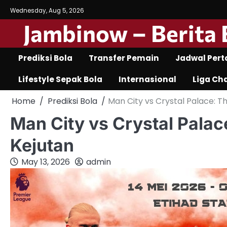
Skip
Wednesday, Aug 5, 2026
to
Jambinow – Berita 
content
Prediksi Bola
Transfer Pemain
Jadwal Per
Lifestyle Sepak Bola
Internasional
Liga Ch
Home
Prediksi Bola
Man City vs Crystal Palace: Th
Man City vs Crystal Palac
Kejutan
May 13, 2026
admin