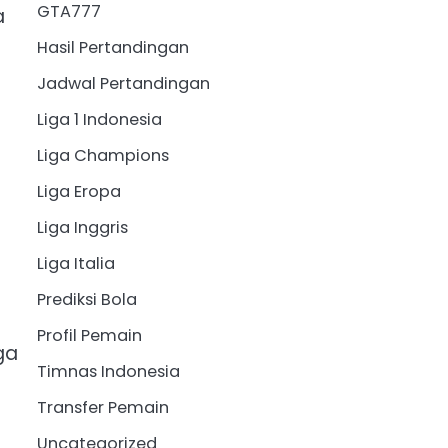
GTA777
a
Hasil Pertandingan
Jadwal Pertandingan
Liga 1 Indonesia
Liga Champions
Liga Eropa
Liga Inggris
Liga Italia
Prediksi Bola
Profil Pemain
ga
Timnas Indonesia
Transfer Pemain
Uncategorized