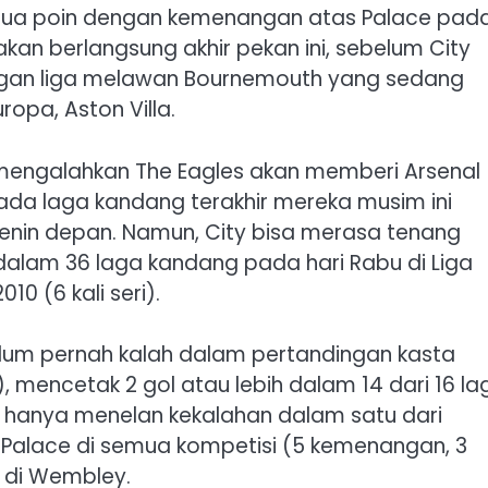
 dua poin dengan kemenangan atas Palace pad
 akan berlangsung akhir pekan ini, sebelum City
gan liga melawan Bournemouth yang sedang
ropa, Aston Villa.
mengalahkan The Eagles akan memberi Arsenal
da laga kandang terakhir mereka musim ini
enin depan. Namun, City bisa merasa tenang
 dalam 36 laga kandang pada hari Rabu di Liga
0 (6 kali seri).
 belum pernah kalah dalam pertandingan kasta
, mencetak 2 gol atau lebih dalam 14 dari 16 la
 hanya menelan kekalahan dalam satu dari
 Palace di semua kompetisi (5 kemenangan, 3
5 di Wembley.