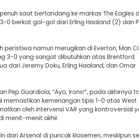
 penuh saat bertandang ke markas The Eagles d
0 berkat gol-gol dari Erling Haaland (2) dan Ph
h peristiwa namun merugikan di Everton, Man Ci
 3-0 yang sangat dibutuhkan atas Brentford
dua dari Jeremy Doku, Erling Haaland, dan Omar
Pep Guardiola, “Ayo, Irons!”, pada akhirnya t
l memastikan kemenangan tipis 1-0 atas West
atkan oleh intervensi VAR yang kontroversial 
 menit-menit akhir.
in dari Arsenal di puncak klasemen, meskipun sel