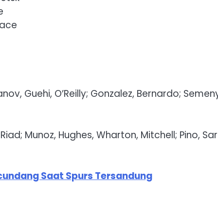
e
lace
v, Guehi, O’Reilly; Gonzalez, Bernardo; Semen
Riad; Munoz, Hughes, Wharton, Mitchell; Pino, Sar
ecundang Saat Spurs Tersandung