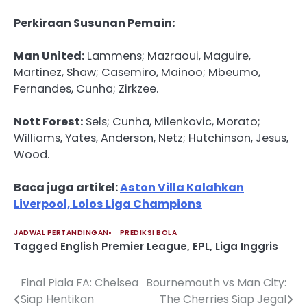
Perkiraan Susunan Pemain:
Man United:
Lammens; Mazraoui, Maguire,
Martinez, Shaw; Casemiro, Mainoo; Mbeumo,
Fernandes, Cunha; Zirkzee.
Nott Forest:
Sels; Cunha, Milenkovic, Morato;
Williams, Yates, Anderson, Netz; Hutchinson, Jesus,
Wood.
Baca juga artikel:
Aston Villa Kalahkan
Liverpool, Lolos Liga Champions
JADWAL PERTANDINGAN
PREDIKSI BOLA
Tagged
English Premier League
,
EPL
,
Liga Inggris
Final Piala FA: Chelsea
Bournemouth vs Man City:
Post
Siap Hentikan
The Cherries Siap Jegal