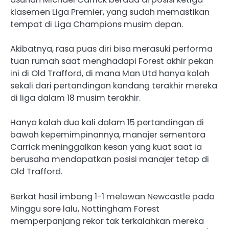
klasemen Liga Premier, yang sudah memastikan
tempat di Liga Champions musim depan.
Akibatnya, rasa puas diri bisa merasuki performa
tuan rumah saat menghadapi Forest akhir pekan
ini di Old Trafford, di mana Man Utd hanya kalah
sekali dari pertandingan kandang terakhir mereka
di liga dalam 18 musim terakhir.
Hanya kalah dua kali dalam 15 pertandingan di
bawah kepemimpinannya, manajer sementara
Carrick meninggalkan kesan yang kuat saat ia
berusaha mendapatkan posisi manajer tetap di
Old Trafford.
Berkat hasil imbang 1-1 melawan Newcastle pada
Minggu sore lalu, Nottingham Forest
memperpanjang rekor tak terkalahkan mereka