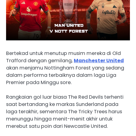
Bertekad untuk menutup musim mereka di Old
Trafford dengan gemilang,
Manchester United
akan menjamu Nottingham Forest yang sedang
dalam performa terbaiknya dalam laga Liga
Premier pada Minggu sore.
Rangkaian gol luar biasa The Red Devils terhenti
saat bertandang ke markas Sunderland pada
laga terakhir, sementara The Tricky Trees harus
menunggu hingga menit-menit akhir untuk
merebut satu poin dari Newcastle United.