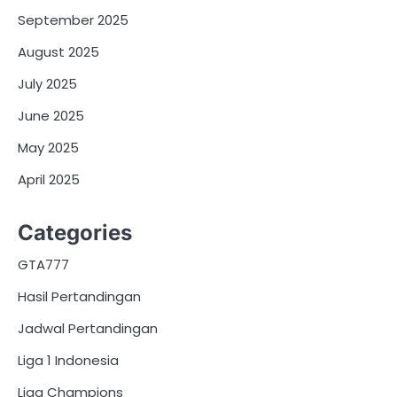
September 2025
August 2025
July 2025
June 2025
May 2025
April 2025
Categories
GTA777
Hasil Pertandingan
Jadwal Pertandingan
Liga 1 Indonesia
Liga Champions