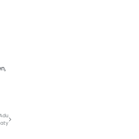
en,
 Adu
maty