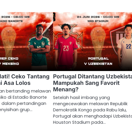
ati! Ceko Tantang
Portugal Ditantang Uzbekist
i Asa Lolos
Mampukah Sang Favorit
Menang?
kan bertanding melawan
ko di Estadio Banorte
Setelah hasil imbang yang
i dalam pertandingan
mengecewakan melawan Republik
enyisihan grup…
Demokratik Kongo pada Rabu lalu,
Portugal akan menghadapi Uzbekista
Houston Stadium pada…