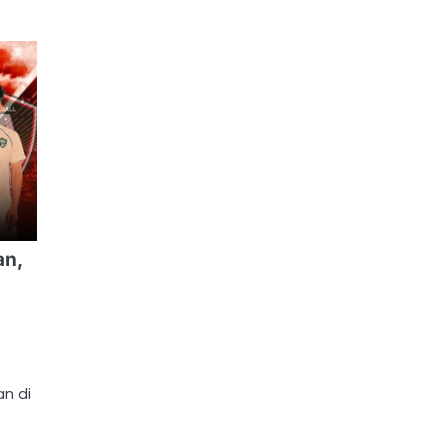
an,
n di