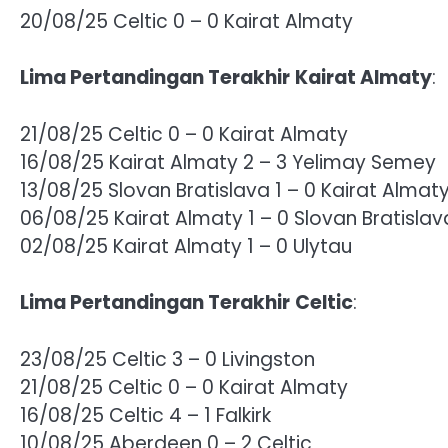
20/08/25 Celtic 0 – 0 Kairat Almaty
Lima Pertandingan Terakhir
Kairat Almaty
:
21/08/25 Celtic 0 – 0 Kairat Almaty
16/08/25 Kairat Almaty 2 – 3 Yelimay Semey
13/08/25 Slovan Bratislava 1 – 0 Kairat Almat
06/08/25 Kairat Almaty 1 – 0 Slovan Bratislav
02/08/25 Kairat Almaty 1 – 0 Ulytau
Lima Pertandingan Terakhir
Celtic
:
23/08/25 Celtic 3 – 0 Livingston
21/08/25 Celtic 0 – 0 Kairat Almaty
16/08/25 Celtic 4 – 1 Falkirk
10/08/25 Aberdeen 0 – 2 Celtic