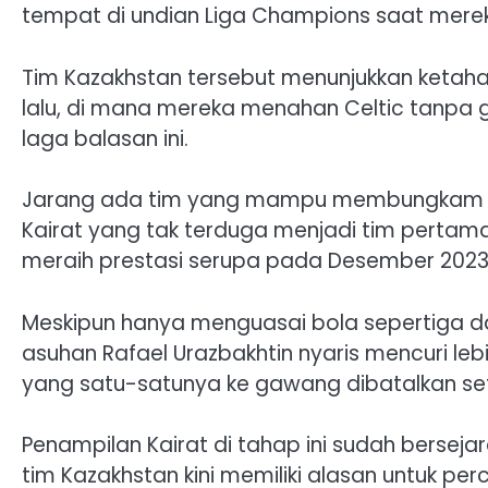
tempat di undian Liga Champions saat merek
Tim Kazakhstan tersebut menunjukkan ketah
lalu, di mana mereka menahan Celtic tanpa 
laga balasan ini.
Jarang ada tim yang mampu membungkam tim
Kairat yang tak terduga menjadi tim pertama
meraih prestasi serupa pada Desember 2023
Meskipun hanya menguasai bola sepertiga d
asuhan Rafael Urazbakhtin nyaris mencuri le
yang satu-satunya ke gawang dibatalkan set
Penampilan Kairat di tahap ini sudah bersejar
tim Kazakhstan kini memiliki alasan untuk