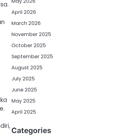
May 2026
sa.
April 2026
an
March 2026
November 2025
October 2025
September 2025
August 2025
July 2025
June 2025
eka
May 2025
e.
April 2025
iri,
Categories