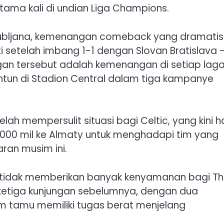
ama kali di undian Liga Champions.
jubljana, kemenangan comeback yang dramatis
i setelah imbang 1-1 dengan Slovan Bratislava 
an tersebut adalah kemenangan di setiap lag
tun di Stadion Central dalam tiga kampanye
h mempersulit situasi bagi Celtic, yang kini h
000 mil ke Almaty untuk menghadapi tim yang
ran musim ini.
 tidak memberikan banyak kenyamanan bagi T
etiga kunjungan sebelumnya, dengan dua
im tamu memiliki tugas berat menjelang