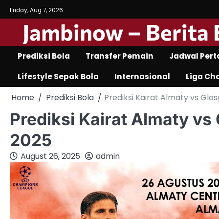
Skip
Friday, Aug 7, 2026
to
Jambinow – Berita 
content
Prediksi Bola
Transfer Pemain
Jadwal Per
Lifestyle Sepak Bola
Internasional
Liga Ch
Home
Prediksi Bola
Prediksi Kairat Almaty vs Gla
Prediksi Kairat Almaty vs
2025
August 26, 2025
admin