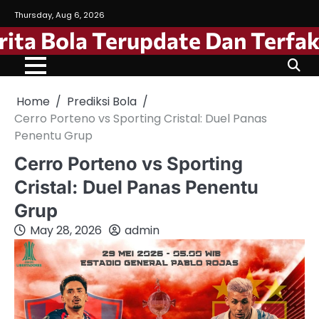
Skip
Thursday, Aug 6, 2026
to
ita Bola Terupdate Dan Terfak
content
Home
Prediksi Bola
Cerro Porteno vs Sporting Cristal: Duel Panas
Penentu Grup
Cerro Porteno vs Sporting
Cristal: Duel Panas Penentu
Grup
May 28, 2026
admin