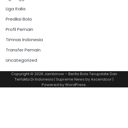
Liga Italia
Prediksi Bola
Profil Pemain
Timnas Indonesia
Transfer Pemain
Uncategorized
Copyright © 2026
Jambinow – Berita Bola Terupdate Dan
Terfakta Di Indonesia
| Supreme News by
Ascendoor
|
Powered by
WordPress
.