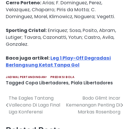
Cerro Porteno:
Arias; F. Dominguez, Perez,
Velazquez, Chaparro; Piris da Motta; C.
Dominguez, Morel, Klimowicz, Noguera; Vegetti.
Sporting Cristal:
Enriquez; Sosa, Posito, Abram,
Lutiger; Tavara, Cazonatti, Yotun; Castro, Avila,
Gonzalez.
Baca juga artikel:
Leg 1 Play-Off Degradasi
Berlangsung Ketat Tanpa Gol
JADWAL PERTANDINGAN
PREDIKSI BOLA
Tagged
Copa Libertadores
,
Piala Libertadores
The Eagles Tantang
Bodo Glimt Incar
Post
Vallecano Di Laga Final
Kemenangan Penting Di
navigation
Liga Konferensi
Markas Rosenborg